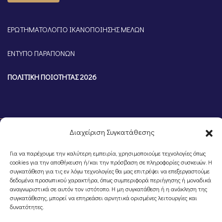
ΕΡΩΤΗΜΑΤΟΛΟΓΙΟ ΙΚΑΝΟΠΟΙΗΣΗΣ ΜΕΛΩΝ
ΕΝΤΥΠΟ ΠΑΡΑΠΟΝΩΝ
ΠΟΛΙΤΙΚΗ ΠΟΙΟΤΗΤΑΣ 2026
Διαχείριση Συγκατάθεσης
Για να παρέχουμε την καλύτερη εμπειρία, χρησιμοποιούμε τεχνολογίες όπως
cookies για την αποθήκευση ή/και την πρόσβαση σε πληροφορίες συσκευών. Η
συγκατάθεση για τις εν λόγω τεχνολογίες θα μας επιτρέψει να επεξεργαστούμε
δεδομένα προσωπικού χαρακτήρα, όπως συμπεριφορά περιήγησης ή μοναδικά
αναγνωριστικά σε αυτόν τον ιστότοπο. Η μη συγκατάθεση ή η ανάκληση της
©Portal Επιμελητηρίου Ημαθίας, Powered by
Knowledge A.E.
συγκατάθεσης, μπορεί να επηρεάσει αρνητικά ορισμένες λειτουργίες και
δυνατότητες.