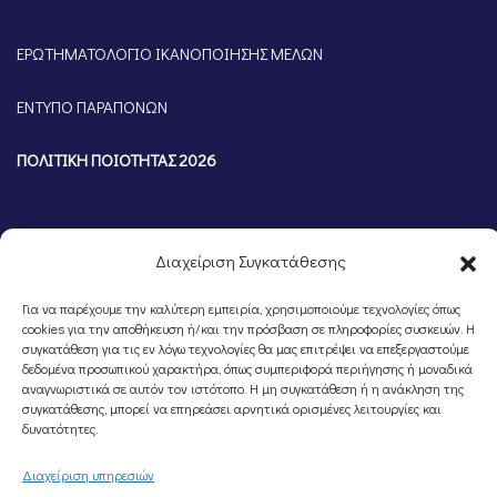
ΕΡΩΤΗΜΑΤΟΛΟΓΙΟ ΙΚΑΝΟΠΟΙΗΣΗΣ ΜΕΛΩΝ
ΕΝΤΥΠΟ ΠΑΡΑΠΟΝΩΝ
ΠΟΛΙΤΙΚΗ ΠΟΙΟΤΗΤΑΣ 2026
Διαχείριση Συγκατάθεσης
Για να παρέχουμε την καλύτερη εμπειρία, χρησιμοποιούμε τεχνολογίες όπως
cookies για την αποθήκευση ή/και την πρόσβαση σε πληροφορίες συσκευών. Η
συγκατάθεση για τις εν λόγω τεχνολογίες θα μας επιτρέψει να επεξεργαστούμε
δεδομένα προσωπικού χαρακτήρα, όπως συμπεριφορά περιήγησης ή μοναδικά
αναγνωριστικά σε αυτόν τον ιστότοπο. Η μη συγκατάθεση ή η ανάκληση της
συγκατάθεσης, μπορεί να επηρεάσει αρνητικά ορισμένες λειτουργίες και
©Portal Επιμελητηρίου Ημαθίας, Powered by
Knowledge A.E.
δυνατότητες.
Διαχείριση υπηρεσιών