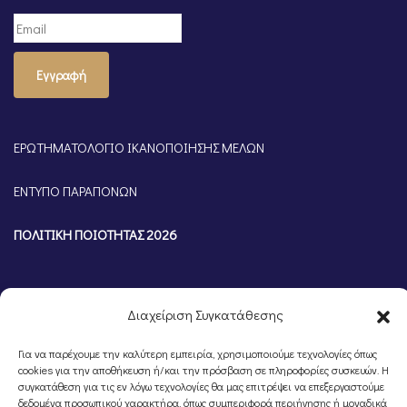
Εγγραφή
ΕΡΩΤΗΜΑΤΟΛΟΓΙΟ ΙΚΑΝΟΠΟΙΗΣΗΣ ΜΕΛΩΝ
ΕΝΤΥΠΟ ΠΑΡΑΠΟΝΩΝ
ΠΟΛΙΤΙΚΗ ΠΟΙΟΤΗΤΑΣ 2026
Διαχείριση Συγκατάθεσης
Για να παρέχουμε την καλύτερη εμπειρία, χρησιμοποιούμε τεχνολογίες όπως
cookies για την αποθήκευση ή/και την πρόσβαση σε πληροφορίες συσκευών. Η
συγκατάθεση για τις εν λόγω τεχνολογίες θα μας επιτρέψει να επεξεργαστούμε
δεδομένα προσωπικού χαρακτήρα, όπως συμπεριφορά περιήγησης ή μοναδικά