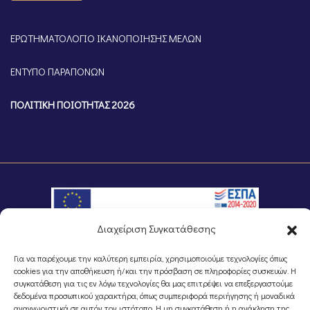
ΕΡΩΤΗΜΑΤΟΛΟΓΙΟ ΙΚΑΝΟΠΟΙΗΣΗΣ ΜΕΛΩΝ
ΕΝΤΥΠΟ ΠΑΡΑΠΟΝΩΝ
ΠΟΛΙΤΙΚΗ ΠΟΙΟΤΗΤΑΣ 2026
Διαχείριση Συγκατάθεσης
Για να παρέχουμε την καλύτερη εμπειρία, χρησιμοποιούμε τεχνολογίες όπως
©Portal Επιμελητηρίου Ημαθίας, Powered by
Knowledge A.E.
cookies για την αποθήκευση ή/και την πρόσβαση σε πληροφορίες συσκευών. Η
συγκατάθεση για τις εν λόγω τεχνολογίες θα μας επιτρέψει να επεξεργαστούμε
δεδομένα προσωπικού χαρακτήρα, όπως συμπεριφορά περιήγησης ή μοναδικά
αναγνωριστικά σε αυτόν τον ιστότοπο. Η μη συγκατάθεση ή η ανάκληση της