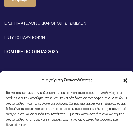
ΕΡΩΤΗΜΑΤΟΛΟΓΙΟ ΙΚΑΝΟΠΟΙΗΣΗΣ ΜΕΛΩΝ
ΕΝΤΥΠΟ ΠΑΡΑΠΟΝΩΝ
ΠΟΛΙΤΙΚΗ ΠΟΙΟΤΗΤΑΣ 2026
Διαχείριση Συγκατάθεσης
Για να παρέχουμε την καλύτερη εμπειρία, χρησιμοποιούμε τεχνολογίες όπως
cookies για την αποθήκευση ή/και την πρόσβαση σε πληροφορίες συσκευών. Η
συγκατάθεση για τις εν λόγω τεχνολογίες θα μας επιτρέψει να επεξεργαστούμε
δεδομένα προσωπικού χαρακτήρα, όπως συμπεριφορά περιήγησης ή μοναδικά
αναγνωριστικά σε αυτόν τον ιστότοπο. Η μη συγκατάθεση ή η ανάκληση της
©Portal Επιμελητηρίου Ημαθίας, Powered by
Knowledge A.E.
συγκατάθεσης, μπορεί να επηρεάσει αρνητικά ορισμένες λειτουργίες και
δυνατότητες.