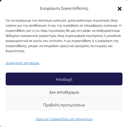
Διαχείριση Συγκατάθεσης
Για να παρέχουμε την καλύτερη εμπειρία, χρησιμοποιούμε τεχνολογίες όπως
cookies για την αποθήκευση ή/και την πρόσβαση σε πληροφορίες συσκευών. Η
συγκατάθεση για τις εν λόγω τεχνολογίες θα μας επιτρέψει να επεξεργαστούμε
δεδομένα προσωπικού χαρακτήρα, όπως συμπεριφορά περιήγησης ή μοναδικά
αναγνωριστικά σε αυτόν τον ιστότοπο. Η μη συγκατάθεση ή η ανάκληση της
©Portal Επιμελητηρίου Ημαθίας, Powered by
Knowledge A.E.
συγκατάθεσης, μπορεί να επηρεάσει αρνητικά ορισμένες λειτουργίες και
δυνατότητες.
Διαχείριση υπηρεσιών
Αποδοχή
Δεν αποδέχομαι
Προβολή προτιμήσεων
Πολιτική Cookies
Πολιτική Απορρήτου