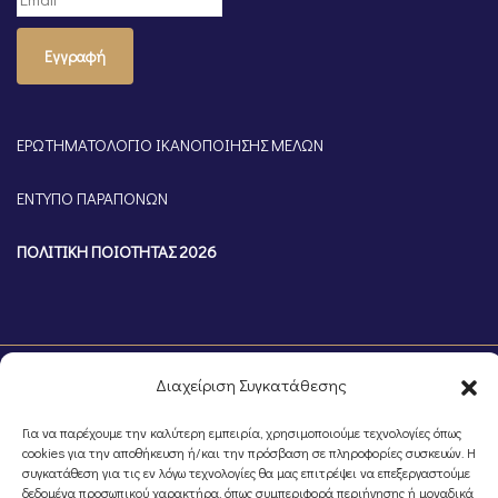
Εγγραφή
ΕΡΩΤΗΜΑΤΟΛΟΓΙΟ ΙΚΑΝΟΠΟΙΗΣΗΣ ΜΕΛΩΝ
ΕΝΤΥΠΟ ΠΑΡΑΠΟΝΩΝ
ΠΟΛΙΤΙΚΗ ΠΟΙΟΤΗΤΑΣ 2026
Διαχείριση Συγκατάθεσης
Για να παρέχουμε την καλύτερη εμπειρία, χρησιμοποιούμε τεχνολογίες όπως
cookies για την αποθήκευση ή/και την πρόσβαση σε πληροφορίες συσκευών. Η
συγκατάθεση για τις εν λόγω τεχνολογίες θα μας επιτρέψει να επεξεργαστούμε
δεδομένα προσωπικού χαρακτήρα, όπως συμπεριφορά περιήγησης ή μοναδικά