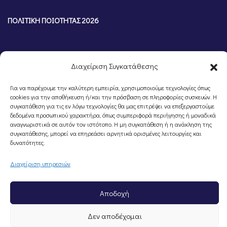
ΠΟΛΙΤΙΚΗ ΠΟΙΟΤΗΤΑΣ 2026
Διαχείριση Συγκατάθεσης
Για να παρέχουμε την καλύτερη εμπειρία, χρησιμοποιούμε τεχνολογίες όπως
cookies για την αποθήκευση ή/και την πρόσβαση σε πληροφορίες συσκευών. Η
συγκατάθεση για τις εν λόγω τεχνολογίες θα μας επιτρέψει να επεξεργαστούμε
δεδομένα προσωπικού χαρακτήρα, όπως συμπεριφορά περιήγησης ή μοναδικά
αναγνωριστικά σε αυτόν τον ιστότοπο. Η μη συγκατάθεση ή η ανάκληση της
συγκατάθεσης, μπορεί να επηρεάσει αρνητικά ορισμένες λειτουργίες και
©Portal Επιμελητηρίου Ημαθίας, Powered by
Knowledge A.E.
δυνατότητες.
Διαχείριση υπηρεσιών
Αποδοχή
Δεν αποδέχομαι