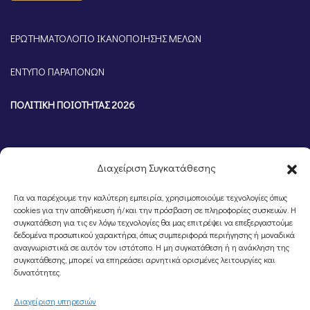
ΕΡΩΤΗΜΑΤΟΛΟΓΙΟ ΙΚΑΝΟΠΟΙΗΣΗΣ ΜΕΛΩΝ
ΕΝΤΥΠΟ ΠΑΡΑΠΟΝΩΝ
ΠΟΛΙΤΙΚΗ ΠΟΙΟΤΗΤΑΣ 2026
Διαχείριση Συγκατάθεσης
Για να παρέχουμε την καλύτερη εμπειρία, χρησιμοποιούμε τεχνολογίες όπως
cookies για την αποθήκευση ή/και την πρόσβαση σε πληροφορίες συσκευών. Η
συγκατάθεση για τις εν λόγω τεχνολογίες θα μας επιτρέψει να επεξεργαστούμε
δεδομένα προσωπικού χαρακτήρα, όπως συμπεριφορά περιήγησης ή μοναδικά
αναγνωριστικά σε αυτόν τον ιστότοπο. Η μη συγκατάθεση ή η ανάκληση της
συγκατάθεσης, μπορεί να επηρεάσει αρνητικά ορισμένες λειτουργίες και
©Portal Επιμελητηρίου Ημαθίας, Powered by
Knowledge A.E.
δυνατότητες.
Διαχείριση υπηρεσιών