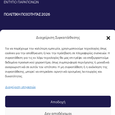
ΕΝΤΥΠΟ ΠΑΡΑΠΟΝΩΝ
ΠΟΛΙΤΙΚΗ ΠΟΙΟΤΗΤΑΣ 2026
Διαχείριση Συγκατάθεσης
Για να παρέχουμε την καλύτερη εμπειρία, χρησιμοποιούμε τεχνολογίες όπως
cookies για την αποθήκευση ή/και την πρόσβαση σε πληροφορίες συσκευών. Η
συγκατάθεση για τις εν λόγω τεχνολογίες θα μας επιτρέψει να επεξεργαστούμε
δεδομένα προσωπικού χαρακτήρα, όπως συμπεριφορά περιήγησης ή μοναδικά
αναγνωριστικά σε αυτόν τον ιστότοπο. Η μη συγκατάθεση ή η ανάκληση της
συγκατάθεσης, μπορεί να επηρεάσει αρνητικά ορισμένες λειτουργίες και
©Portal Επιμελητηρίου Ημαθίας, Powered by
Knowledge A.E.
δυνατότητες.
Διαχείριση υπηρεσιών
Αποδοχή
Δεν αποδέχομαι