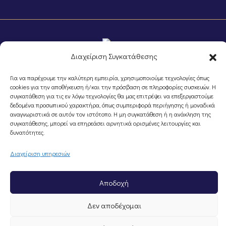
Διαχείριση Συγκατάθεσης
©Portal Επιμελητηρίου Ημαθίας, Powered by
Knowledge A.E.
Για να παρέχουμε την καλύτερη εμπειρία, χρησιμοποιούμε τεχνολογίες όπως
cookies για την αποθήκευση ή/και την πρόσβαση σε πληροφορίες συσκευών. Η
συγκατάθεση για τις εν λόγω τεχνολογίες θα μας επιτρέψει να επεξεργαστούμε
δεδομένα προσωπικού χαρακτήρα, όπως συμπεριφορά περιήγησης ή μοναδικά
αναγνωριστικά σε αυτόν τον ιστότοπο. Η μη συγκατάθεση ή η ανάκληση της
συγκατάθεσης, μπορεί να επηρεάσει αρνητικά ορισμένες λειτουργίες και
δυνατότητες.
Διαχείριση υπηρεσιών
Αποδοχή
Δεν αποδέχομαι