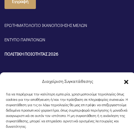
Εγγραφή
ΕΡΩΤΗΜΑΤΟΛΟΓΙΟ ΙΚΑΝΟΠΟΙΗΣΗΣ ΜΕΛΩΝ
ΕΝΤΥΠΟ ΠΑΡΑΠΟΝΩΝ
ΠΟΛΙΤΙΚΗ ΠΟΙΟΤΗΤΑΣ 2026
Διαχείριση Συγκατάθεσης
Για να παρέχουμε την καλύτερη εμπειρία, χρησιμοποιούμε τεχνολογίες όπως
cookies για την αποθήκευση ή/και την πρόσβαση σε πληροφορίες συσκευών. Η
συγκατάθεση για τις εν λόγω τεχνολογίες θα μας επιτρέψει να επεξεργαστούμε
δεδομένα προσωπικού χαρακτήρα, όπως συμπεριφορά περιήγησης ή μοναδικά
αναγνωριστικά σε αυτόν τον ιστότοπο. Η μη συγκατάθεση ή η ανάκληση της
συγκατάθεσης, μπορεί να επηρεάσει αρνητικά ορισμένες λειτουργίες και
©Portal Επιμελητηρίου Ημαθίας, Powered by
Knowledge A.E.
δυνατότητες.