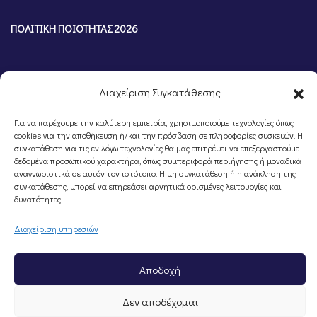
ΠΟΛΙΤΙΚΗ ΠΟΙΟΤΗΤΑΣ 2026
Διαχείριση Συγκατάθεσης
Για να παρέχουμε την καλύτερη εμπειρία, χρησιμοποιούμε τεχνολογίες όπως
cookies για την αποθήκευση ή/και την πρόσβαση σε πληροφορίες συσκευών. Η
συγκατάθεση για τις εν λόγω τεχνολογίες θα μας επιτρέψει να επεξεργαστούμε
δεδομένα προσωπικού χαρακτήρα, όπως συμπεριφορά περιήγησης ή μοναδικά
αναγνωριστικά σε αυτόν τον ιστότοπο. Η μη συγκατάθεση ή η ανάκληση της
συγκατάθεσης, μπορεί να επηρεάσει αρνητικά ορισμένες λειτουργίες και
©Portal Επιμελητηρίου Ημαθίας, Powered by
Knowledge A.E.
δυνατότητες.
Διαχείριση υπηρεσιών
Αποδοχή
Δεν αποδέχομαι