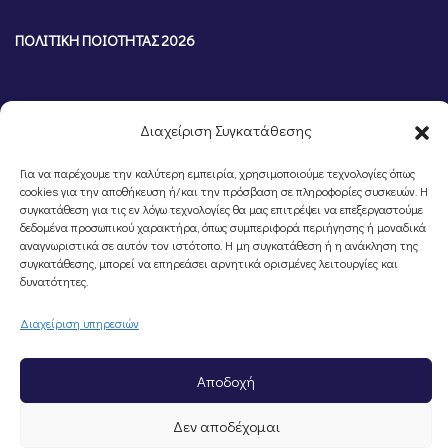
ΠΟΛΙΤΙΚΗ ΠΟΙΟΤΗΤΑΣ 2026
Διαχείριση Συγκατάθεσης
Για να παρέχουμε την καλύτερη εμπειρία, χρησιμοποιούμε τεχνολογίες όπως
cookies για την αποθήκευση ή/και την πρόσβαση σε πληροφορίες συσκευών. Η
συγκατάθεση για τις εν λόγω τεχνολογίες θα μας επιτρέψει να επεξεργαστούμε
δεδομένα προσωπικού χαρακτήρα, όπως συμπεριφορά περιήγησης ή μοναδικά
αναγνωριστικά σε αυτόν τον ιστότοπο. Η μη συγκατάθεση ή η ανάκληση της
συγκατάθεσης, μπορεί να επηρεάσει αρνητικά ορισμένες λειτουργίες και
©Portal Επιμελητηρίου Ημαθίας, Powered by
Knowledge A.E.
δυνατότητες.
Διαχείριση υπηρεσιών
Αποδοχή
Δεν αποδέχομαι