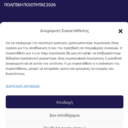
ΠΟΛΙΤΙΚΗ ΠΟΙΟΤΗΤΑΣ 2026
Διαχείριση Συγκατάθεσης
Για να παρέχουμε την καλύτερη εμπειρία, χρησιμοποιούμε τεχνολογίες όπως
cookies για την αποθήκευση ή/και την πρόσβαση σε πληροφορίες συσκευών. Η
συγκατάθεση για τις εν λόγω τεχνολογίες θα μας επιτρέψει να επεξεργαστούμε
δεδομένα προσωπικού χαρακτήρα, όπως συμπεριφορά περιήγησης ή μοναδικά
αναγνωριστικά σε αυτόν τον ιστότοπο. Η μη συγκατάθεση ή η ανάκληση της
συγκατάθεσης, μπορεί να επηρεάσει αρνητικά ορισμένες λειτουργίες και
©Portal Επιμελητηρίου Ημαθίας, Powered by
Knowledge A.E.
δυνατότητες.
Διαχείριση υπηρεσιών
Αποδοχή
Δεν αποδέχομαι
Προβολή προτιμήσεων