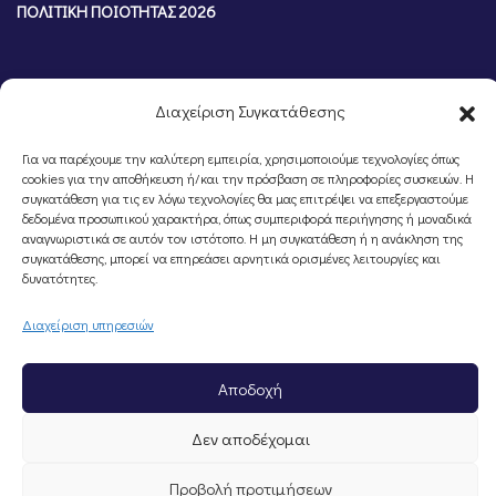
ΠΟΛΙΤΙΚΗ ΠΟΙΟΤΗΤΑΣ 2026
Διαχείριση Συγκατάθεσης
Για να παρέχουμε την καλύτερη εμπειρία, χρησιμοποιούμε τεχνολογίες όπως
cookies για την αποθήκευση ή/και την πρόσβαση σε πληροφορίες συσκευών. Η
συγκατάθεση για τις εν λόγω τεχνολογίες θα μας επιτρέψει να επεξεργαστούμε
δεδομένα προσωπικού χαρακτήρα, όπως συμπεριφορά περιήγησης ή μοναδικά
αναγνωριστικά σε αυτόν τον ιστότοπο. Η μη συγκατάθεση ή η ανάκληση της
συγκατάθεσης, μπορεί να επηρεάσει αρνητικά ορισμένες λειτουργίες και
©Portal Επιμελητηρίου Ημαθίας, Powered by
Knowledge A.E.
δυνατότητες.
Διαχείριση υπηρεσιών
Αποδοχή
Δεν αποδέχομαι
Προβολή προτιμήσεων