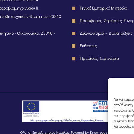
οροβιομηχανικών &
Γενικό Εμπορικό Μητρώο
τοβιοτεχνικών Θεμάτων: 23310
Προσφορές-Ζητήσεις-Συνε
κητικό - Οικονομικό: 23310 -
Διαγωνισμοί – Διακηρύξεις
Εκθέσεις
Ημερίδες-Σεμινάρια
Για να παρέχ
αποθήκευση ή
τεχνολογίες 
συμπεριφορά
συγκατάθεση
λειτουργίες 
©Portal Επιμελητηρίου Ημαθίας, Powered by
Knowledge A.E.