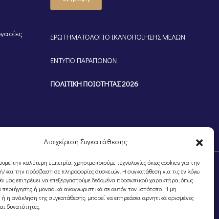
ργασίες
ΕΡΩΤΗΜΑΤΟΛΟΓΙΟ ΙΚΑΝΟΠΟΙΗΣΗΣ ΜΕΛΩΝ
ΕΝΤΥΠΟ ΠΑΡΑΠΟΝΩΝ
ΠΟΛΙΤΙΚΗ ΠΟΙΟΤΗΤΑΣ 2026
Διαχείριση Συγκατάθεσης
ουμε την καλύτερη εμπειρία, χρησιμοποιούμε τεχνολογίες όπως cookies για την
/και την πρόσβαση σε πληροφορίες συσκευών. Η συγκατάθεση για τις εν λόγω
θα μας επιτρέψει να επεξεργαστούμε δεδομένα προσωπικού χαρακτήρα, όπως
 περιήγησης ή μοναδικά αναγνωριστικά σε αυτόν τον ιστότοπο. Η μη
 ή η ανάκληση της συγκατάθεσης, μπορεί να επηρεάσει αρνητικά ορισμένες
και δυνατότητες.