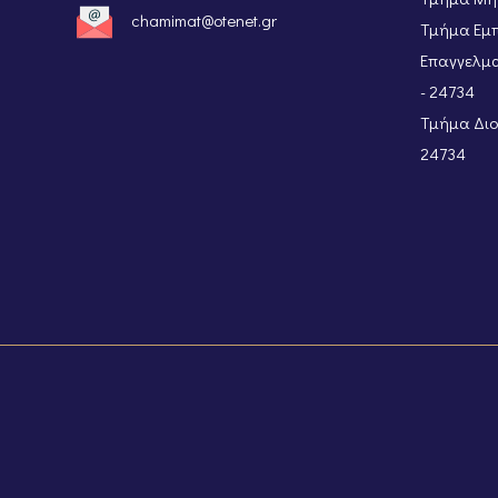
chamimat@otenet.gr
Τμήμα Εμπ
Επαγγελμα
- 24734
Τμήμα Διοι
24734