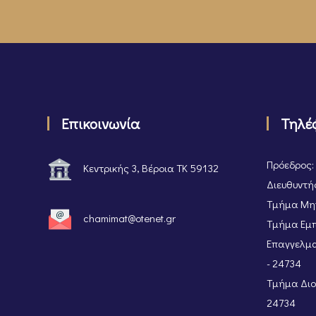
Επικοινωνία
Τηλέ
Πρόεδρος:
Κεντρικής 3, Βέροια ΤΚ 59132
Διευθυντής
Τμήμα Μητ
chamimat@otenet.gr
Τμήμα Εμπ
Επαγγελμα
- 24734
Τμήμα Διοι
24734