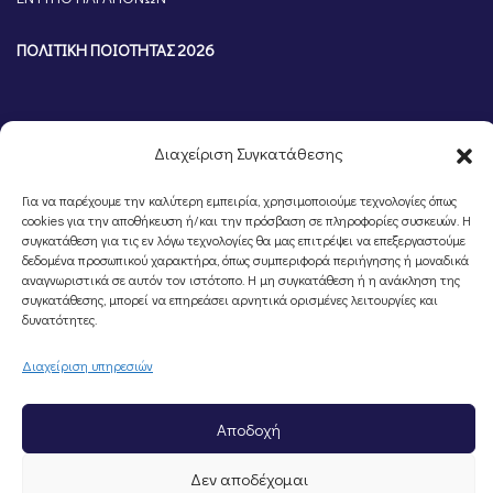
ΠΟΛΙΤΙΚΗ ΠΟΙΟΤΗΤΑΣ 2026
Διαχείριση Συγκατάθεσης
Για να παρέχουμε την καλύτερη εμπειρία, χρησιμοποιούμε τεχνολογίες όπως
cookies για την αποθήκευση ή/και την πρόσβαση σε πληροφορίες συσκευών. Η
συγκατάθεση για τις εν λόγω τεχνολογίες θα μας επιτρέψει να επεξεργαστούμε
δεδομένα προσωπικού χαρακτήρα, όπως συμπεριφορά περιήγησης ή μοναδικά
αναγνωριστικά σε αυτόν τον ιστότοπο. Η μη συγκατάθεση ή η ανάκληση της
©Portal Επιμελητηρίου Ημαθίας, Powered by
Knowledge A.E.
συγκατάθεσης, μπορεί να επηρεάσει αρνητικά ορισμένες λειτουργίες και
δυνατότητες.
Διαχείριση υπηρεσιών
Αποδοχή
Δεν αποδέχομαι