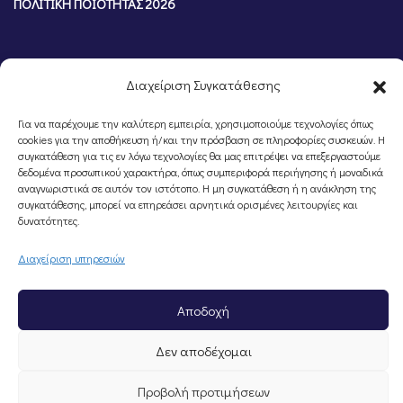
ΠΟΛΙΤΙΚΗ ΠΟΙΟΤΗΤΑΣ 2026
Διαχείριση Συγκατάθεσης
Για να παρέχουμε την καλύτερη εμπειρία, χρησιμοποιούμε τεχνολογίες όπως
cookies για την αποθήκευση ή/και την πρόσβαση σε πληροφορίες συσκευών. Η
συγκατάθεση για τις εν λόγω τεχνολογίες θα μας επιτρέψει να επεξεργαστούμε
δεδομένα προσωπικού χαρακτήρα, όπως συμπεριφορά περιήγησης ή μοναδικά
αναγνωριστικά σε αυτόν τον ιστότοπο. Η μη συγκατάθεση ή η ανάκληση της
συγκατάθεσης, μπορεί να επηρεάσει αρνητικά ορισμένες λειτουργίες και
©Portal Επιμελητηρίου Ημαθίας, Powered by
Knowledge A.E.
δυνατότητες.
Διαχείριση υπηρεσιών
Αποδοχή
Δεν αποδέχομαι
Προβολή προτιμήσεων