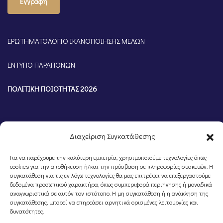
Εγγραφή
ΕΡΩΤΗΜΑΤΟΛΟΓΙΟ ΙΚΑΝΟΠΟΙΗΣΗΣ ΜΕΛΩΝ
ΕΝΤΥΠΟ ΠΑΡΑΠΟΝΩΝ
ΠΟΛΙΤΙΚΗ ΠΟΙΟΤΗΤΑΣ 2026
Διαχείριση Συγκατάθεσης
Για να παρέχουμε την καλύτερη εμπειρία, χρησιμοποιούμε τεχνολογίες όπως
cookies για την αποθήκευση ή/και την πρόσβαση σε πληροφορίες συσκευών. Η
συγκατάθεση για τις εν λόγω τεχνολογίες θα μας επιτρέψει να επεξεργαστούμε
δεδομένα προσωπικού χαρακτήρα, όπως συμπεριφορά περιήγησης ή μοναδικά
αναγνωριστικά σε αυτόν τον ιστότοπο. Η μη συγκατάθεση ή η ανάκληση της
©Portal Επιμελητηρίου Ημαθίας, Powered by
Knowledge A.E.
συγκατάθεσης, μπορεί να επηρεάσει αρνητικά ορισμένες λειτουργίες και
δυνατότητες.