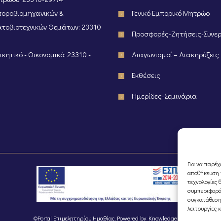
οροβιομηχανικών &
Γενικό Εμπορικό Μητρώο
τοβιοτεχνικών Θεμάτων: 23310
Προσφορές-Ζητήσεις-Συνε
κητικό - Οικονομικό: 23310 -
Διαγωνισμοί – Διακηρύξεις
Εκθέσεις
Ημερίδες-Σεμινάρια
Για να παρέχ
αποθήκευση ή
τεχνολογίες 
συμπεριφορά
συγκατάθεση
λειτουργίες 
©Portal Επιμελητηρίου Ημαθίας, Powered by
Knowledge A.E.