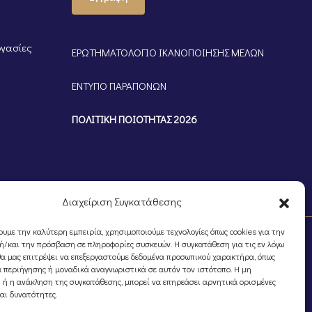
ργασίες
ΕΡΩΤΗΜΑΤΟΛΟΓΙΟ ΙΚΑΝΟΠΟΙΗΣΗΣ ΜΕΛΩΝ
ΕΝΤΥΠΟ ΠΑΡΑΠΟΝΩΝ
ΠΟΛΙΤΙΚΗ ΠΟΙΟΤΗΤΑΣ 2026
Διαχείριση Συγκατάθεσης
ουμε την καλύτερη εμπειρία, χρησιμοποιούμε τεχνολογίες όπως cookies για την
/και την πρόσβαση σε πληροφορίες συσκευών. Η συγκατάθεση για τις εν λόγω
θα μας επιτρέψει να επεξεργαστούμε δεδομένα προσωπικού χαρακτήρα, όπως
 περιήγησης ή μοναδικά αναγνωριστικά σε αυτόν τον ιστότοπο. Η μη
 ή η ανάκληση της συγκατάθεσης, μπορεί να επηρεάσει αρνητικά ορισμένες
και δυνατότητες.