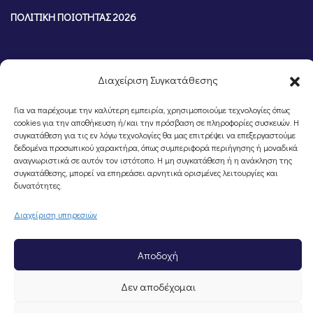
ΠΟΛΙΤΙΚΗ ΠΟΙΟΤΗΤΑΣ 2026
Διαχείριση Συγκατάθεσης
Για να παρέχουμε την καλύτερη εμπειρία, χρησιμοποιούμε τεχνολογίες όπως
cookies για την αποθήκευση ή/και την πρόσβαση σε πληροφορίες συσκευών. Η
συγκατάθεση για τις εν λόγω τεχνολογίες θα μας επιτρέψει να επεξεργαστούμε
δεδομένα προσωπικού χαρακτήρα, όπως συμπεριφορά περιήγησης ή μοναδικά
αναγνωριστικά σε αυτόν τον ιστότοπο. Η μη συγκατάθεση ή η ανάκληση της
συγκατάθεσης, μπορεί να επηρεάσει αρνητικά ορισμένες λειτουργίες και
©Portal Επιμελητηρίου Ημαθίας, Powered by
Knowledge A.E.
δυνατότητες.
Διαχείριση υπηρεσιών
Αποδοχή
Δεν αποδέχομαι