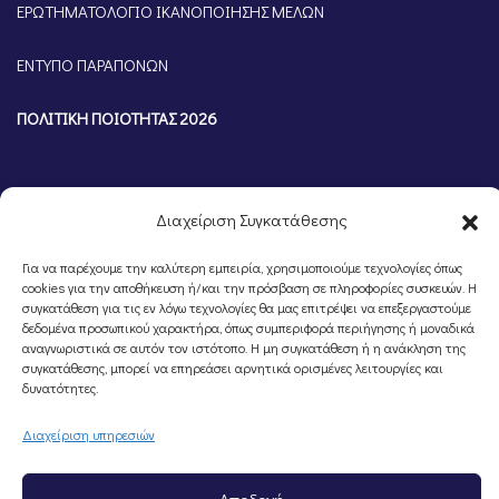
ΕΡΩΤΗΜΑΤΟΛΟΓΙΟ ΙΚΑΝΟΠΟΙΗΣΗΣ ΜΕΛΩΝ
ΕΝΤΥΠΟ ΠΑΡΑΠΟΝΩΝ
ΠΟΛΙΤΙΚΗ ΠΟΙΟΤΗΤΑΣ 2026
Διαχείριση Συγκατάθεσης
Για να παρέχουμε την καλύτερη εμπειρία, χρησιμοποιούμε τεχνολογίες όπως
cookies για την αποθήκευση ή/και την πρόσβαση σε πληροφορίες συσκευών. Η
συγκατάθεση για τις εν λόγω τεχνολογίες θα μας επιτρέψει να επεξεργαστούμε
δεδομένα προσωπικού χαρακτήρα, όπως συμπεριφορά περιήγησης ή μοναδικά
αναγνωριστικά σε αυτόν τον ιστότοπο. Η μη συγκατάθεση ή η ανάκληση της
συγκατάθεσης, μπορεί να επηρεάσει αρνητικά ορισμένες λειτουργίες και
©Portal Επιμελητηρίου Ημαθίας, Powered by
Knowledge A.E.
δυνατότητες.
Διαχείριση υπηρεσιών
Αποδοχή