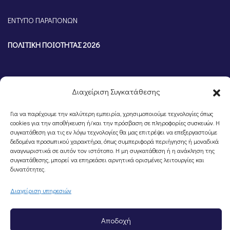
ΕΝΤΥΠΟ ΠΑΡΑΠΟΝΩΝ
ΠΟΛΙΤΙΚΗ ΠΟΙΟΤΗΤΑΣ 2026
Διαχείριση Συγκατάθεσης
Για να παρέχουμε την καλύτερη εμπειρία, χρησιμοποιούμε τεχνολογίες όπως
cookies για την αποθήκευση ή/και την πρόσβαση σε πληροφορίες συσκευών. Η
συγκατάθεση για τις εν λόγω τεχνολογίες θα μας επιτρέψει να επεξεργαστούμε
δεδομένα προσωπικού χαρακτήρα, όπως συμπεριφορά περιήγησης ή μοναδικά
αναγνωριστικά σε αυτόν τον ιστότοπο. Η μη συγκατάθεση ή η ανάκληση της
συγκατάθεσης, μπορεί να επηρεάσει αρνητικά ορισμένες λειτουργίες και
©Portal Επιμελητηρίου Ημαθίας, Powered by
Knowledge A.E.
δυνατότητες.
Διαχείριση υπηρεσιών
Αποδοχή