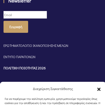
Newsletter
Εγγραφή
ΕΡΩΤΗΜΑΤΟΛΟΓΙΟ ΙΚΑΝΟΠΟΙΗΣΗΣ ΜΕΛΩΝ
ΕΝΤΥΠΟ ΠΑΡΑΠΟΝΩΝ
ΠΟΛΙΤΙΚΗ ΠΟΙΟΤΗΤΑΣ 2026
Διαχείριση Συγκατάθεσης
Για να παρέχουμε την καλύτερη εμπειρία, χρησιμοποιούμε τεχνολογίες όπως
cookies για την αποθήκευση ή/και την πρόσβαση σε πληροφορίες συσκευών. Η