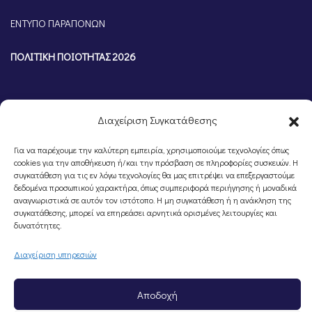
ΕΝΤΥΠΟ ΠΑΡΑΠΟΝΩΝ
ΠΟΛΙΤΙΚΗ ΠΟΙΟΤΗΤΑΣ 2026
Διαχείριση Συγκατάθεσης
Για να παρέχουμε την καλύτερη εμπειρία, χρησιμοποιούμε τεχνολογίες όπως
cookies για την αποθήκευση ή/και την πρόσβαση σε πληροφορίες συσκευών. Η
συγκατάθεση για τις εν λόγω τεχνολογίες θα μας επιτρέψει να επεξεργαστούμε
δεδομένα προσωπικού χαρακτήρα, όπως συμπεριφορά περιήγησης ή μοναδικά
αναγνωριστικά σε αυτόν τον ιστότοπο. Η μη συγκατάθεση ή η ανάκληση της
συγκατάθεσης, μπορεί να επηρεάσει αρνητικά ορισμένες λειτουργίες και
©Portal Επιμελητηρίου Ημαθίας, Powered by
Knowledge A.E.
δυνατότητες.
Διαχείριση υπηρεσιών
Αποδοχή