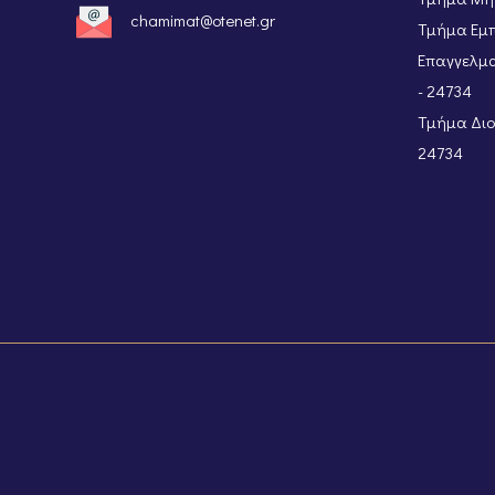
chamimat@otenet.gr
Τμήμα Εμπ
Επαγγελμα
- 24734
Τμήμα Διοι
24734