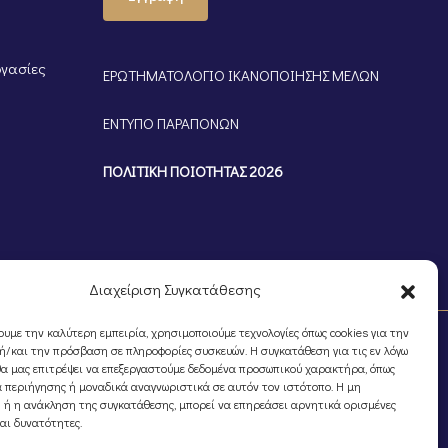
ργασίες
ΕΡΩΤΗΜΑΤΟΛΟΓΙΟ ΙΚΑΝΟΠΟΙΗΣΗΣ ΜΕΛΩΝ
ΕΝΤΥΠΟ ΠΑΡΑΠΟΝΩΝ
ΠΟΛΙΤΙΚΗ ΠΟΙΟΤΗΤΑΣ 2026
Διαχείριση Συγκατάθεσης
ουμε την καλύτερη εμπειρία, χρησιμοποιούμε τεχνολογίες όπως cookies για την
/και την πρόσβαση σε πληροφορίες συσκευών. Η συγκατάθεση για τις εν λόγω
θα μας επιτρέψει να επεξεργαστούμε δεδομένα προσωπικού χαρακτήρα, όπως
 περιήγησης ή μοναδικά αναγνωριστικά σε αυτόν τον ιστότοπο. Η μη
 ή η ανάκληση της συγκατάθεσης, μπορεί να επηρεάσει αρνητικά ορισμένες
και δυνατότητες.