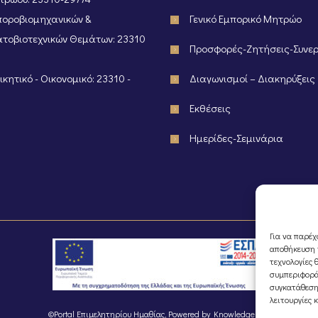
οροβιομηχανικών &
Γενικό Εμπορικό Μητρώο
τοβιοτεχνικών Θεμάτων: 23310
Προσφορές-Ζητήσεις-Συνε
κητικό - Οικονομικό: 23310 -
Διαγωνισμοί – Διακηρύξεις
Εκθέσεις
Ημερίδες-Σεμινάρια
Για να παρέχ
αποθήκευση ή
τεχνολογίες 
συμπεριφορά
συγκατάθεση
λειτουργίες 
©Portal Επιμελητηρίου Ημαθίας, Powered by
Knowledge A.E.