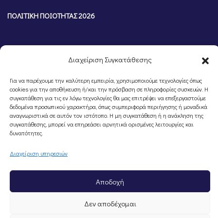
ΠΟΛΙΤΙΚΗ ΠΟΙΟΤΗΤΑΣ 2026
Διαχείριση Συγκατάθεσης
Για να παρέχουμε την καλύτερη εμπειρία, χρησιμοποιούμε τεχνολογίες όπως
cookies για την αποθήκευση ή/και την πρόσβαση σε πληροφορίες συσκευών. Η
συγκατάθεση για τις εν λόγω τεχνολογίες θα μας επιτρέψει να επεξεργαστούμε
δεδομένα προσωπικού χαρακτήρα, όπως συμπεριφορά περιήγησης ή μοναδικά
αναγνωριστικά σε αυτόν τον ιστότοπο. Η μη συγκατάθεση ή η ανάκληση της
συγκατάθεσης, μπορεί να επηρεάσει αρνητικά ορισμένες λειτουργίες και
©Portal Επιμελητηρίου Ημαθίας, Powered by
Knowledge A.E.
δυνατότητες.
Διαχείριση υπηρεσιών
Αποδοχή
Δεν αποδέχομαι