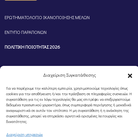
ΕΡΩΤΗΜΑΤΟΛΟΓΙΟ ΙΚΑΝΟΠΟΙΗΣΗΣ ΜΕΛΩΝ
ΕΝΤΥΠΟ ΠΑΡΑΠΟΝΩΝ
ΠΟΛΙΤΙΚΗ ΠΟΙΟΤΗΤΑΣ 2026
Διαχείριση Συγκατάθεσης
Για να παρέχουμε την καλύτερη εμπειρία, χρησιμοποιούμε τεχνολογίες όπως
cookies για την αποθήκευση ή/και την πρόσβαση σε πληροφορίες συσκευών. Η
συγκατάθεση για τις εν λόγω τεχνολογίες θα μας επιτρέψει να επεξεργαστούμε
δεδομένα προσωπικού χαρακτήρα, όπως συμπεριφορά περιήγησης ή μοναδικά
αναγνωριστικά σε αυτόν τον ιστότοπο. Η μη συγκατάθεση ή η ανάκληση της
συγκατάθεσης, μπορεί να επηρεάσει αρνητικά ορισμένες λειτουργίες και
©Portal Επιμελητηρίου Ημαθίας, Powered by
Knowledge A.E.
δυνατότητες.
Διαχείριση υπηρεσιών