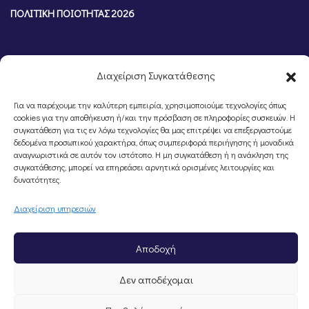
ΠΟΛΙΤΙΚΗ ΠΟΙΟΤΗΤΑΣ 2026
Διαχείριση Συγκατάθεσης
Για να παρέχουμε την καλύτερη εμπειρία, χρησιμοποιούμε τεχνολογίες όπως
cookies για την αποθήκευση ή/και την πρόσβαση σε πληροφορίες συσκευών. Η
συγκατάθεση για τις εν λόγω τεχνολογίες θα μας επιτρέψει να επεξεργαστούμε
δεδομένα προσωπικού χαρακτήρα, όπως συμπεριφορά περιήγησης ή μοναδικά
αναγνωριστικά σε αυτόν τον ιστότοπο. Η μη συγκατάθεση ή η ανάκληση της
συγκατάθεσης, μπορεί να επηρεάσει αρνητικά ορισμένες λειτουργίες και
©Portal Επιμελητηρίου Ημαθίας, Powered by
Knowledge A.E.
δυνατότητες.
Διαχείριση υπηρεσιών
Αποδοχή
Δεν αποδέχομαι