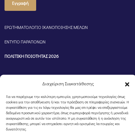
Εγγραφή
ΕΡΩΤΗΜΑΤΟΛΟΓΙΟ ΙΚΑΝΟΠΟΙΗΣΗΣ ΜΕΛΩΝ
ΕΝΤΥΠΟ ΠΑΡΑΠΟΝΩΝ
ΠΟΛΙΤΙΚΗ ΠΟΙΟΤΗΤΑΣ 2026
Διαχείριση Συγκατάθεσης
Για να παρέχουμε την καλύτερη εμπειρία, χρησιμοποιούμε τεχνολογίες όπως
cookies για την αποθήκευση ή/και την πρόσβαση σε πληροφορίες συσκευών. Η
συγκατάθεση για τις εν λόγω τεχνολογίες θα μας επιτρέψει να επεξεργαστούμε
δεδομένα προσωπικού χαρακτήρα, όπως συμπεριφορά περιήγησης ή μοναδικά
αναγνωριστικά σε αυτόν τον ιστότοπο. Η μη συγκατάθεση ή η ανάκληση της
συγκατάθεσης, μπορεί να επηρεάσει αρνητικά ορισμένες λειτουργίες και
©Portal Επιμελητηρίου Ημαθίας, Powered by
Knowledge A.E.
δυνατότητες.