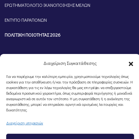
ΕΡΩΤΗΜΑΤΟΛΟΓΙΟ ΙΚΑΝΟΠΟΙΗΣΗΣ ΜΕΛΩΝ
ΕΝΤΥΠΟ ΠΑΡΑΠΟΝΩΝ
ΠΟΛΙΤΙΚΗ ΠΟΙΟΤΗΤΑΣ 2026
Διαχείριση Συγκατάθεσης
Για να παρέχουμε την καλύτερη εμπειρία, χρησιμοποιούμε τεχνολογίες όπως
cookies για την αποθήκευση ή/και την πρόσβαση σε πληροφορίες συσκευών. Η
συγκατάθεση για τις εν λόγω τεχνολογίες θα μας επιτρέψει να επεξεργαστούμε
δεδομένα προσωπικού χαρακτήρα, όπως συμπεριφορά περιήγησης ή μοναδικά
αναγνωριστικά σε αυτόν τον ιστότοπο. Η μη συγκατάθεση ή η ανάκληση της
συγκατάθεσης, μπορεί να επηρεάσει αρνητικά ορισμένες λειτουργίες και
©Portal Επιμελητηρίου Ημαθίας, Powered by
Knowledge A.E.
δυνατότητες.
Διαχείριση υπηρεσιών