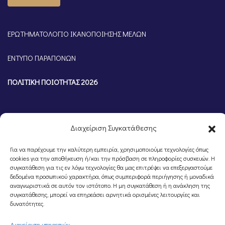
ΕΡΩΤΗΜΑΤΟΛΟΓΙΟ ΙΚΑΝΟΠΟΙΗΣΗΣ ΜΕΛΩΝ
ΕΝΤΥΠΟ ΠΑΡΑΠΟΝΩΝ
ΠΟΛΙΤΙΚΗ ΠΟΙΟΤΗΤΑΣ 2026
Διαχείριση Συγκατάθεσης
Για να παρέχουμε την καλύτερη εμπειρία, χρησιμοποιούμε τεχνολογίες όπως
cookies για την αποθήκευση ή/και την πρόσβαση σε πληροφορίες συσκευών. Η
συγκατάθεση για τις εν λόγω τεχνολογίες θα μας επιτρέψει να επεξεργαστούμε
δεδομένα προσωπικού χαρακτήρα, όπως συμπεριφορά περιήγησης ή μοναδικά
αναγνωριστικά σε αυτόν τον ιστότοπο. Η μη συγκατάθεση ή η ανάκληση της
συγκατάθεσης, μπορεί να επηρεάσει αρνητικά ορισμένες λειτουργίες και
©Portal Επιμελητηρίου Ημαθίας, Powered by
Knowledge A.E.
δυνατότητες.
Διαχείριση υπηρεσιών