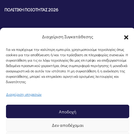
ΠΟΛΙΤΙΚΗ ΠΟΙΟΤΗΤΑΣ 2026
Διαχείριση Συγκατάθεσης
Για να παρέχουμε την καλύτερη εμπειρία, χρησιμοποιούμε τεχνολογίες όπως
cookies για την αποθήκευση ή/και την πρόσβαση σε πληροφορίες συσκευών. Η
συγκατάθεση για τις εν λόγω τεχνολογίες θα μας επιτρέψει να επεξεργαστούμε
δεδομένα προσωπικού χαρακτήρα, όπως συμπεριφορά περιήγησης ή μοναδικά
αναγνωριστικά σε αυτόν τον ιστότοπο. Η μη συγκατάθεση ή η ανάκληση της
συγκατάθεσης, μπορεί να επηρεάσει αρνητικά ορισμένες λειτουργίες και
©Portal Επιμελητηρίου Ημαθίας, Powered by
Knowledge A.E.
δυνατότητες.
Διαχείριση υπηρεσιών
Αποδοχή
Δεν αποδέχομαι