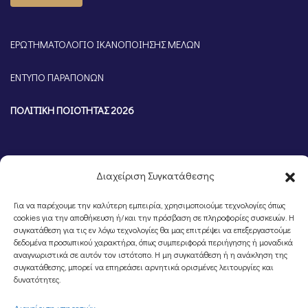
ΕΡΩΤΗΜΑΤΟΛΟΓΙΟ ΙΚΑΝΟΠΟΙΗΣΗΣ ΜΕΛΩΝ
ΕΝΤΥΠΟ ΠΑΡΑΠΟΝΩΝ
ΠΟΛΙΤΙΚΗ ΠΟΙΟΤΗΤΑΣ 2026
Διαχείριση Συγκατάθεσης
Για να παρέχουμε την καλύτερη εμπειρία, χρησιμοποιούμε τεχνολογίες όπως
cookies για την αποθήκευση ή/και την πρόσβαση σε πληροφορίες συσκευών. Η
συγκατάθεση για τις εν λόγω τεχνολογίες θα μας επιτρέψει να επεξεργαστούμε
δεδομένα προσωπικού χαρακτήρα, όπως συμπεριφορά περιήγησης ή μοναδικά
αναγνωριστικά σε αυτόν τον ιστότοπο. Η μη συγκατάθεση ή η ανάκληση της
©Portal Επιμελητηρίου Ημαθίας, Powered by
Knowledge A.E.
συγκατάθεσης, μπορεί να επηρεάσει αρνητικά ορισμένες λειτουργίες και
δυνατότητες.