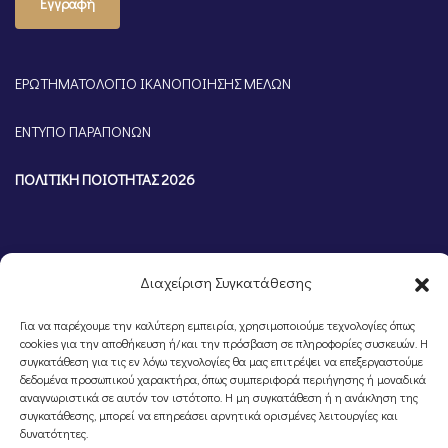
Εγγραφή
ΕΡΩΤΗΜΑΤΟΛΟΓΙΟ ΙΚΑΝΟΠΟΙΗΣΗΣ ΜΕΛΩΝ
ΕΝΤΥΠΟ ΠΑΡΑΠΟΝΩΝ
ΠΟΛΙΤΙΚΗ ΠΟΙΟΤΗΤΑΣ 2026
Διαχείριση Συγκατάθεσης
Για να παρέχουμε την καλύτερη εμπειρία, χρησιμοποιούμε τεχνολογίες όπως
cookies για την αποθήκευση ή/και την πρόσβαση σε πληροφορίες συσκευών. Η
συγκατάθεση για τις εν λόγω τεχνολογίες θα μας επιτρέψει να επεξεργαστούμε
δεδομένα προσωπικού χαρακτήρα, όπως συμπεριφορά περιήγησης ή μοναδικά
αναγνωριστικά σε αυτόν τον ιστότοπο. Η μη συγκατάθεση ή η ανάκληση της
©Portal Επιμελητηρίου Ημαθίας, Powered by
Knowledge A.E.
συγκατάθεσης, μπορεί να επηρεάσει αρνητικά ορισμένες λειτουργίες και
δυνατότητες.