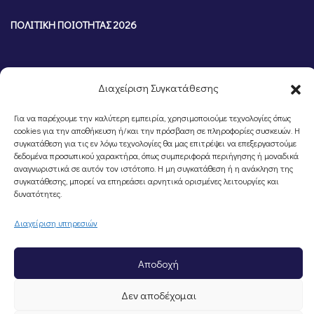
ΠΟΛΙΤΙΚΗ ΠΟΙΟΤΗΤΑΣ 2026
Διαχείριση Συγκατάθεσης
Για να παρέχουμε την καλύτερη εμπειρία, χρησιμοποιούμε τεχνολογίες όπως
cookies για την αποθήκευση ή/και την πρόσβαση σε πληροφορίες συσκευών. Η
συγκατάθεση για τις εν λόγω τεχνολογίες θα μας επιτρέψει να επεξεργαστούμε
δεδομένα προσωπικού χαρακτήρα, όπως συμπεριφορά περιήγησης ή μοναδικά
αναγνωριστικά σε αυτόν τον ιστότοπο. Η μη συγκατάθεση ή η ανάκληση της
συγκατάθεσης, μπορεί να επηρεάσει αρνητικά ορισμένες λειτουργίες και
©Portal Επιμελητηρίου Ημαθίας, Powered by
Knowledge A.E.
δυνατότητες.
Διαχείριση υπηρεσιών
Αποδοχή
Δεν αποδέχομαι