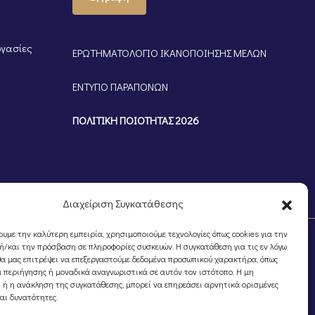
ργασίες
ΕΡΩΤΗΜΑΤΟΛΟΓΙΟ ΙΚΑΝΟΠΟΙΗΣΗΣ ΜΕΛΩΝ
ΕΝΤΥΠΟ ΠΑΡΑΠΟΝΩΝ
ΠΟΛΙΤΙΚΗ ΠΟΙΟΤΗΤΑΣ 2026
Διαχείριση Συγκατάθεσης
ουμε την καλύτερη εμπειρία, χρησιμοποιούμε τεχνολογίες όπως cookies για την
/και την πρόσβαση σε πληροφορίες συσκευών. Η συγκατάθεση για τις εν λόγω
θα μας επιτρέψει να επεξεργαστούμε δεδομένα προσωπικού χαρακτήρα, όπως
 περιήγησης ή μοναδικά αναγνωριστικά σε αυτόν τον ιστότοπο. Η μη
 ή η ανάκληση της συγκατάθεσης, μπορεί να επηρεάσει αρνητικά ορισμένες
και δυνατότητες.