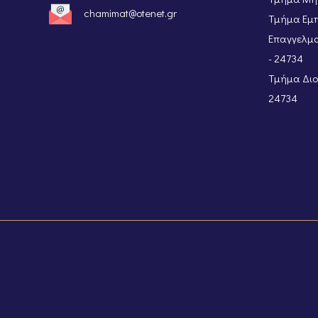
chamimat@otenet.gr
Τμήμα Εμπ
Επαγγελμα
- 24734
Τμήμα Διοι
24734