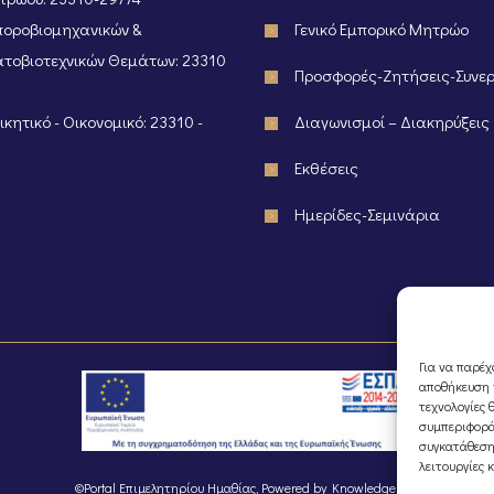
οροβιομηχανικών &
Γενικό Εμπορικό Μητρώο
τοβιοτεχνικών Θεμάτων: 23310
Προσφορές-Ζητήσεις-Συνε
κητικό - Οικονομικό: 23310 -
Διαγωνισμοί – Διακηρύξεις
Εκθέσεις
Ημερίδες-Σεμινάρια
Για να παρέχ
αποθήκευση ή
τεχνολογίες 
συμπεριφορά
συγκατάθεση
λειτουργίες 
©Portal Επιμελητηρίου Ημαθίας, Powered by
Knowledge A.E.