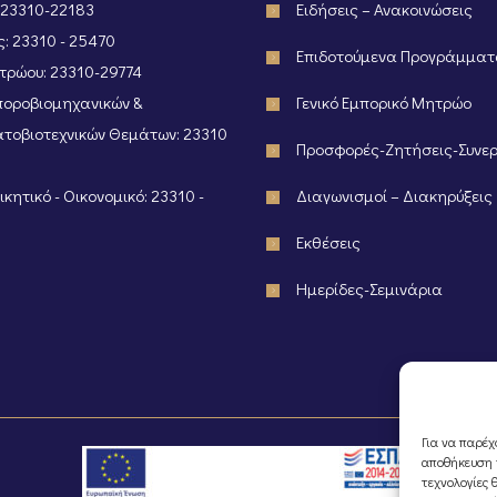
 23310-22183
Ειδήσεις – Ανακοινώσεις
: 23310 - 25470
Επιδοτούμενα Προγράμμα
ρώου: 23310-29774
οροβιομηχανικών &
Γενικό Εμπορικό Μητρώο
τοβιοτεχνικών Θεμάτων: 23310
Προσφορές-Ζητήσεις-Συνε
κητικό - Οικονομικό: 23310 -
Διαγωνισμοί – Διακηρύξεις
Εκθέσεις
Ημερίδες-Σεμινάρια
Για να παρέχ
αποθήκευση ή
τεχνολογίες 