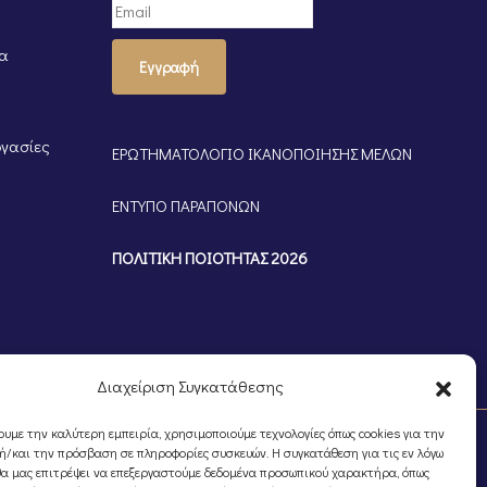
τα
Εγγραφή
ργασίες
ΕΡΩΤΗΜΑΤΟΛΟΓΙΟ ΙΚΑΝΟΠΟΙΗΣΗΣ ΜΕΛΩΝ
ΕΝΤΥΠΟ ΠΑΡΑΠΟΝΩΝ
ΠΟΛΙΤΙΚΗ ΠΟΙΟΤΗΤΑΣ 2026
Διαχείριση Συγκατάθεσης
ουμε την καλύτερη εμπειρία, χρησιμοποιούμε τεχνολογίες όπως cookies για την
/και την πρόσβαση σε πληροφορίες συσκευών. Η συγκατάθεση για τις εν λόγω
θα μας επιτρέψει να επεξεργαστούμε δεδομένα προσωπικού χαρακτήρα, όπως