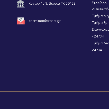
Πρόεδρος:
Κεντρικής 3, Βέροια ΤΚ 59132
Διευθυντής
Τμήμα Μητ
chamimat@otenet.gr
Τμήμα Εμπ
Επαγγελμα
- 24734
Τμήμα Διοι
24734