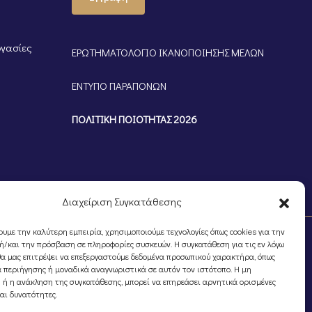
ργασίες
ΕΡΩΤΗΜΑΤΟΛΟΓΙΟ ΙΚΑΝΟΠΟΙΗΣΗΣ ΜΕΛΩΝ
ΕΝΤΥΠΟ ΠΑΡΑΠΟΝΩΝ
ΠΟΛΙΤΙΚΗ ΠΟΙΟΤΗΤΑΣ 2026
Διαχείριση Συγκατάθεσης
ουμε την καλύτερη εμπειρία, χρησιμοποιούμε τεχνολογίες όπως cookies για την
/και την πρόσβαση σε πληροφορίες συσκευών. Η συγκατάθεση για τις εν λόγω
θα μας επιτρέψει να επεξεργαστούμε δεδομένα προσωπικού χαρακτήρα, όπως
 περιήγησης ή μοναδικά αναγνωριστικά σε αυτόν τον ιστότοπο. Η μη
 ή η ανάκληση της συγκατάθεσης, μπορεί να επηρεάσει αρνητικά ορισμένες
και δυνατότητες.