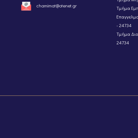
chamimat@otenet.gr
Τμήμα Εμπ
Επαγγελμα
- 24734
Τμήμα Διοι
24734