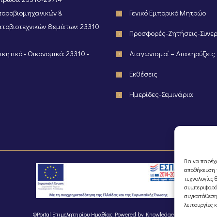
οροβιομηχανικών &
Γενικό Εμπορικό Μητρώο
τοβιοτεχνικών Θεμάτων: 23310
Προσφορές-Ζητήσεις-Συνε
κητικό - Οικονομικό: 23310 -
Διαγωνισμοί – Διακηρύξεις
Εκθέσεις
Ημερίδες-Σεμινάρια
Για να παρέχ
αποθήκευση ή
τεχνολογίες 
συμπεριφορά
συγκατάθεση
λειτουργίες 
©Portal Επιμελητηρίου Ημαθίας, Powered by
Knowledge A.E.