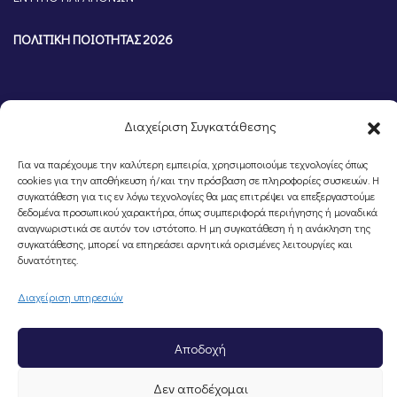
ΠΟΛΙΤΙΚΗ ΠΟΙΟΤΗΤΑΣ 2026
Διαχείριση Συγκατάθεσης
Για να παρέχουμε την καλύτερη εμπειρία, χρησιμοποιούμε τεχνολογίες όπως
cookies για την αποθήκευση ή/και την πρόσβαση σε πληροφορίες συσκευών. Η
συγκατάθεση για τις εν λόγω τεχνολογίες θα μας επιτρέψει να επεξεργαστούμε
δεδομένα προσωπικού χαρακτήρα, όπως συμπεριφορά περιήγησης ή μοναδικά
αναγνωριστικά σε αυτόν τον ιστότοπο. Η μη συγκατάθεση ή η ανάκληση της
©Portal Επιμελητηρίου Ημαθίας, Powered by
Knowledge A.E.
συγκατάθεσης, μπορεί να επηρεάσει αρνητικά ορισμένες λειτουργίες και
δυνατότητες.
Διαχείριση υπηρεσιών
Αποδοχή
Δεν αποδέχομαι