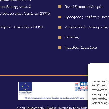
οροβιομηχανικών &
Γενικό Εμπορικό Μητρώο
τοβιοτεχνικών Θεμάτων: 23310
Προσφορές-Ζητήσεις-Συνε
κητικό - Οικονομικό: 23310 -
Διαγωνισμοί – Διακηρύξεις
Εκθέσεις
Ημερίδες-Σεμινάρια
Για να παρέχ
αποθήκευση ή
τεχνολογίες 
συμπεριφορά
συγκατάθεση
λειτουργίες 
©Portal Επιμελητηρίου Ημαθίας, Powered by
Knowledge A.E.