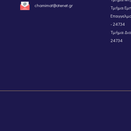
chamimat@otenet.gr
Τμήμα Εμπ
Επαγγελμα
- 24734
Τμήμα Διοι
24734