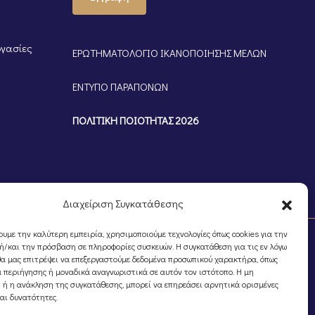
ργασίες
ΕΡΩΤΗΜΑΤΟΛΟΓΙΟ ΙΚΑΝΟΠΟΙΗΣΗΣ ΜΕΛΩΝ
ΕΝΤΥΠΟ ΠΑΡΑΠΟΝΩΝ
ΠΟΛΙΤΙΚΗ ΠΟΙΟΤΗΤΑΣ 2026
Διαχείριση Συγκατάθεσης
ουμε την καλύτερη εμπειρία, χρησιμοποιούμε τεχνολογίες όπως cookies για την
/και την πρόσβαση σε πληροφορίες συσκευών. Η συγκατάθεση για τις εν λόγω
θα μας επιτρέψει να επεξεργαστούμε δεδομένα προσωπικού χαρακτήρα, όπως
 περιήγησης ή μοναδικά αναγνωριστικά σε αυτόν τον ιστότοπο. Η μη
 ή η ανάκληση της συγκατάθεσης, μπορεί να επηρεάσει αρνητικά ορισμένες
και δυνατότητες.