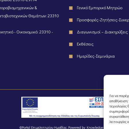
οροβιομηχανικών &
Γενικό Εμπορικό Μητρώο
τοβιοτεχνικών Θεμάτων: 23310
Προσφορές-Ζητήσεις-Συνε
κητικό - Οικονομικό: 23310 -
Διαγωνισμοί – Διακηρύξεις
Εκθέσεις
Ημερίδες-Σεμινάρια
Για να παρέχ
αποθήκευση ή
τεχνολογίες 
συμπεριφορά
συγκατάθεση
λειτουργίες 
©Portal Επιμελητηρίου Ημαθίας, Powered by
Knowledge A.E.