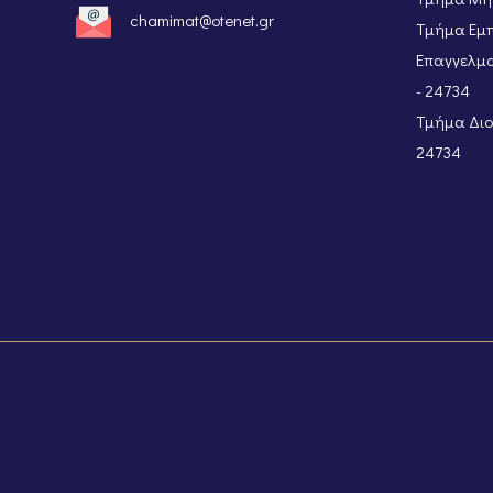
chamimat@otenet.gr
Τμήμα Εμπ
Επαγγελμα
- 24734
Τμήμα Διοι
24734