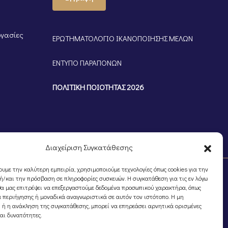
ργασίες
ΕΡΩΤΗΜΑΤΟΛΟΓΙΟ ΙΚΑΝΟΠΟΙΗΣΗΣ ΜΕΛΩΝ
ΕΝΤΥΠΟ ΠΑΡΑΠΟΝΩΝ
ΠΟΛΙΤΙΚΗ ΠΟΙΟΤΗΤΑΣ 2026
Διαχείριση Συγκατάθεσης
ουμε την καλύτερη εμπειρία, χρησιμοποιούμε τεχνολογίες όπως cookies για την
/και την πρόσβαση σε πληροφορίες συσκευών. Η συγκατάθεση για τις εν λόγω
θα μας επιτρέψει να επεξεργαστούμε δεδομένα προσωπικού χαρακτήρα, όπως
 περιήγησης ή μοναδικά αναγνωριστικά σε αυτόν τον ιστότοπο. Η μη
 ή η ανάκληση της συγκατάθεσης, μπορεί να επηρεάσει αρνητικά ορισμένες
και δυνατότητες.