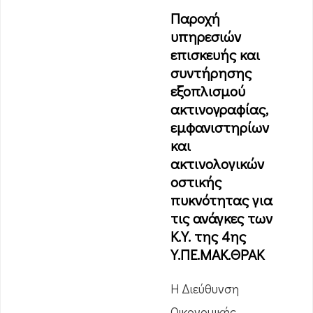
Παροχή
υπηρεσιών
επισκευής και
συντήρησης
εξοπλισμού
ακτινογραφίας,
εμφανιστηρίων
και
ακτινολογικών
οστικής
πυκνότητας για
τις ανάγκες των
Κ.Υ. της 4ης
Υ.ΠΕ.ΜΑΚ.ΘΡΑΚ
Η Διεύθυνση
Οικονομικής