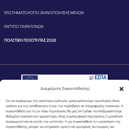
ΕΡΩΤΗΜΑΤΟΛΟΓΙΟ ΙΚΑΝΟΠΟΙΗΣΗΣ ΜΕΛΩΝ
ΕΝΤΥΠΟ ΠΑΡΑΠΟΝΩΝ
ΠΟΛΙΤΙΚΗ ΠΟΙΟΤΗΤΑΣ 2026
Διαχείριση Συγκατάθεσης
Για να παρέχουμε την καλύτερη εμπειρία, χρησιμοποιούμε τεχνολογίες όπως
©Portal Επιμελητηρίου Ημαθίας, Powered by
Knowledge A.E.
cookies για την αποθήκευση ή/και την πρόσβαση σε πληροφορίες συσκευών. Η
συγκατάθεση για τις εν λόγω τεχνολογίες θα μας επιτρέψει να επεξεργαστούμε
δεδομένα προσωπικού χαρακτήρα, όπως συμπεριφορά περιήγησης ή μοναδικά
αναγνωριστικά σε αυτόν τον ιστότοπο. Η μη συγκατάθεση ή η ανάκληση της
συγκατάθεσης, μπορεί να επηρεάσει αρνητικά ορισμένες λειτουργίες και