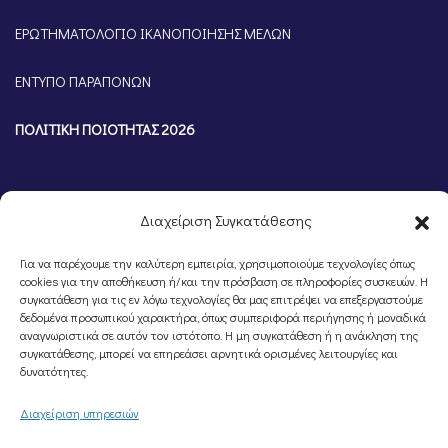
ΕΡΩΤΗΜΑΤΟΛΟΓΙΟ ΙΚΑΝΟΠΟΙΗΣΗΣ ΜΕΛΩΝ
ΕΝΤΥΠΟ ΠΑΡΑΠΟΝΩΝ
ΠΟΛΙΤΙΚΗ ΠΟΙΟΤΗΤΑΣ 2026
Διαχείριση Συγκατάθεσης
Για να παρέχουμε την καλύτερη εμπειρία, χρησιμοποιούμε τεχνολογίες όπως
cookies για την αποθήκευση ή/και την πρόσβαση σε πληροφορίες συσκευών. Η
συγκατάθεση για τις εν λόγω τεχνολογίες θα μας επιτρέψει να επεξεργαστούμε
δεδομένα προσωπικού χαρακτήρα, όπως συμπεριφορά περιήγησης ή μοναδικά
αναγνωριστικά σε αυτόν τον ιστότοπο. Η μη συγκατάθεση ή η ανάκληση της
συγκατάθεσης, μπορεί να επηρεάσει αρνητικά ορισμένες λειτουργίες και
©Portal Επιμελητηρίου Ημαθίας, Powered by
Knowledge A.E.
δυνατότητες.
Διαχείριση υπηρεσιών