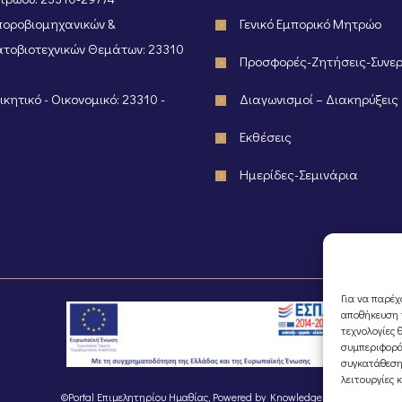
οροβιομηχανικών &
Γενικό Εμπορικό Μητρώο
τοβιοτεχνικών Θεμάτων: 23310
Προσφορές-Ζητήσεις-Συνε
κητικό - Οικονομικό: 23310 -
Διαγωνισμοί – Διακηρύξεις
Εκθέσεις
Ημερίδες-Σεμινάρια
Για να παρέχ
αποθήκευση ή
τεχνολογίες 
συμπεριφορά
συγκατάθεση
λειτουργίες 
©Portal Επιμελητηρίου Ημαθίας, Powered by
Knowledge A.E.