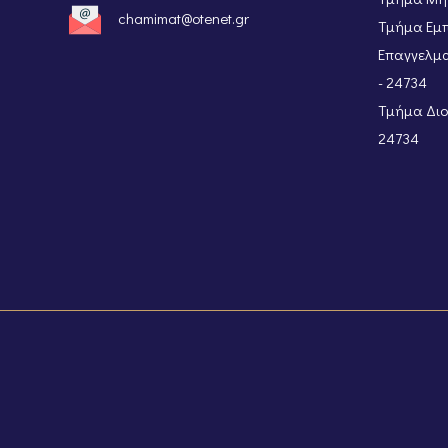
chamimat@otenet.gr
Τμήμα Εμπ
Επαγγελμα
- 24734
Τμήμα Διοι
24734