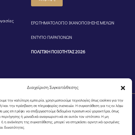
ργασίες
ΕΡΩΤΗΜΑΤΟΛΟΓΙΟ ΙΚΑΝΟΠΟΙΗΣΗΣ ΜΕΛΩΝ
ΕΝΤΥΠΟ ΠΑΡΑΠΟΝΩΝ
ΠΟΛΙΤΙΚΗ ΠΟΙΟΤΗΤΑΣ 2026
Διαχείριση Συγκατάθεσης
ουμε την καλύτερη εμπειρία, χρησιμοποιούμε τεχνολογίες όπως cookies για την
/και την πρόσβαση σε πληροφορίες συσκευών. Η συγκατάθεση για τις εν λόγω
θα μας επιτρέψει να επεξεργαστούμε δεδομένα προσωπικού χαρακτήρα, όπως
 περιήγησης ή μοναδικά αναγνωριστικά σε αυτόν τον ιστότοπο. Η μη
 ή η ανάκληση της συγκατάθεσης, μπορεί να επηρεάσει αρνητικά ορισμένες
και δυνατότητες.