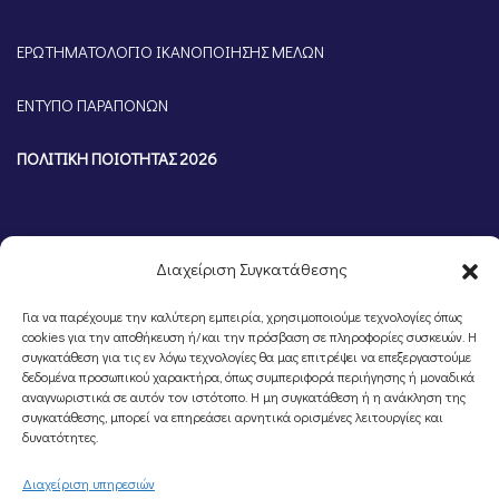
ΕΡΩΤΗΜΑΤΟΛΟΓΙΟ ΙΚΑΝΟΠΟΙΗΣΗΣ ΜΕΛΩΝ
ΕΝΤΥΠΟ ΠΑΡΑΠΟΝΩΝ
ΠΟΛΙΤΙΚΗ ΠΟΙΟΤΗΤΑΣ 2026
Διαχείριση Συγκατάθεσης
Για να παρέχουμε την καλύτερη εμπειρία, χρησιμοποιούμε τεχνολογίες όπως
cookies για την αποθήκευση ή/και την πρόσβαση σε πληροφορίες συσκευών. Η
συγκατάθεση για τις εν λόγω τεχνολογίες θα μας επιτρέψει να επεξεργαστούμε
δεδομένα προσωπικού χαρακτήρα, όπως συμπεριφορά περιήγησης ή μοναδικά
αναγνωριστικά σε αυτόν τον ιστότοπο. Η μη συγκατάθεση ή η ανάκληση της
©Portal Επιμελητηρίου Ημαθίας, Powered by
Knowledge A.E.
συγκατάθεσης, μπορεί να επηρεάσει αρνητικά ορισμένες λειτουργίες και
δυνατότητες.
Διαχείριση υπηρεσιών