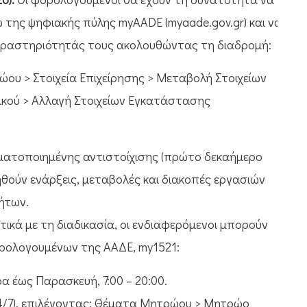
της ψηφιακής πύλης myAADE (myaade.gov.gr) και να
 δραστηριότητάς τους ακολουθώντας τη διαδρομή:
ου > Στοιχεία Επιχείρησης > Μεταβολή Στοιχείων
ικού > Αλλαγή Στοιχείων Εγκατάστασης
οματοποιημένης αντιστοίχισης (πρώτο δεκαήμερο
θούν ενάρξεις, μεταβολές και διακοπές εργασιών
ήτων.
ετικά με τη διαδικασία, οι ενδιαφερόμενοι μπορούν
ρολογουμένων της ΑΑΔΕ, my1521:
α έως Παρασκευή, 7:00 – 20:00.
/7), επιλέγοντας: Θέματα Μητρώου > Μητρώο