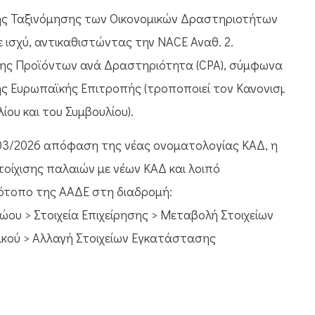
ής Ταξινόμησης των Οικονομικών Δραστηριοτήτων
 ισχύ, αντικαθιστώντας την NACE Αναθ. 2.
ης Προϊόντων ανά Δραστηριότητα (CPA), σύμφωνα
ης Ευρωπαϊκής Επιτροπής (τροποποιεί τον Κανονισμό
ίου και του Συμβουλίου).
1003/2026 απόφαση της νέας ονοματολογίας ΚΑΔ, η
οίχισης παλαιών με νέων ΚΑΔ και λοιπό
τότοπο της ΑΑΔΕ στη διαδρομή:
ου > Στοιχεία Επιχείρησης > Μεταβολή Στοιχείων
ικού > Αλλαγή Στοιχείων Εγκατάστασης