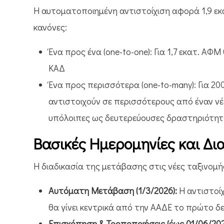
Η αυτοματοποιημένη αντιστοίχιση αφορά 1,9 εκα
κανόνες:
Ένα προς ένα (one-to-one): Για 1,7 εκατ. ΑΦΜ
ΚΑΔ
Ένα προς περισσότερα (one-to-many): Για 20
αντιστοιχούν σε περισσότερους από έναν νέο
υπόλοιπες ως δευτερεύουσες δραστηριότητ
Βασικές Ημερομηνίες και Δι
Η διαδικασία της μετάβασης στις νέες ταξινομή
Αυτόματη Μετάβαση (1/3/2026):
Η αντιστοί
θα γίνει κεντρικά από την ΑΑΔΕ το πρώτο δ
Επισκόπηση & Τροποποιήσεις (έως 01/06/202