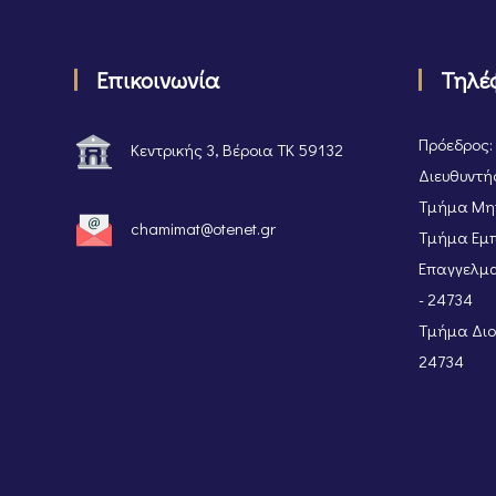
Επικοινωνία
Τηλέ
Πρόεδρος:
Κεντρικής 3, Βέροια ΤΚ 59132
Διευθυντής
Τμήμα Μητ
chamimat@otenet.gr
Τμήμα Εμπ
Επαγγελμα
- 24734
Τμήμα Διοι
24734