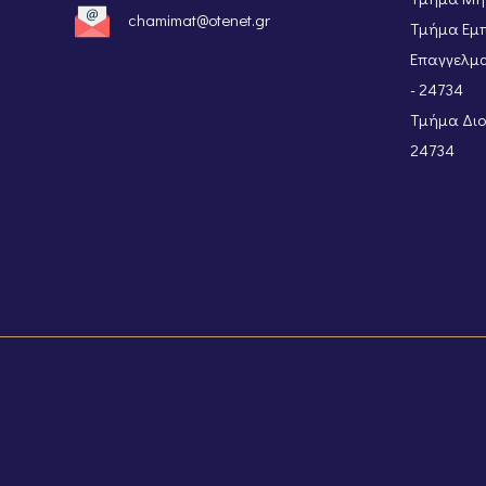
chamimat@otenet.gr
Τμήμα Εμπ
Επαγγελμα
- 24734
Τμήμα Διοι
24734