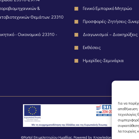
οροβιομηχανικών &
Γενικό Εμπορικό Μητρώο
τοβιοτεχνικών Θεμάτων: 23310
Προσφορές-Ζητήσεις-Συνε
κητικό - Οικονομικό: 23310 -
Διαγωνισμοί – Διακηρύξεις
Εκθέσεις
Ημερίδες-Σεμινάρια
Για να παρέχ
αποθήκευση ή
τεχνολογίες 
συμπεριφορά
συγκατάθεση
λειτουργίες 
©Portal Επιμελητηρίου Ημαθίας, Powered by
Knowledge A.E.