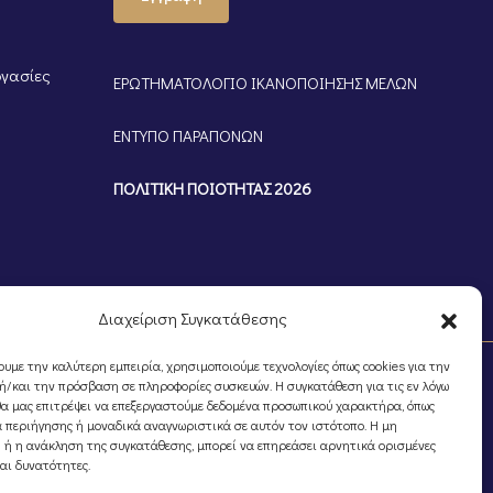
ργασίες
ΕΡΩΤΗΜΑΤΟΛΟΓΙΟ ΙΚΑΝΟΠΟΙΗΣΗΣ ΜΕΛΩΝ
ΕΝΤΥΠΟ ΠΑΡΑΠΟΝΩΝ
ΠΟΛΙΤΙΚΗ ΠΟΙΟΤΗΤΑΣ 2026
Διαχείριση Συγκατάθεσης
ουμε την καλύτερη εμπειρία, χρησιμοποιούμε τεχνολογίες όπως cookies για την
/και την πρόσβαση σε πληροφορίες συσκευών. Η συγκατάθεση για τις εν λόγω
θα μας επιτρέψει να επεξεργαστούμε δεδομένα προσωπικού χαρακτήρα, όπως
 περιήγησης ή μοναδικά αναγνωριστικά σε αυτόν τον ιστότοπο. Η μη
 ή η ανάκληση της συγκατάθεσης, μπορεί να επηρεάσει αρνητικά ορισμένες
και δυνατότητες.